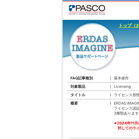
トップ（
FAQ記事種別
基本操作
対象製品
Licensing
タイトル
ライセンス形
概要
ERDAS IMAG
ライセンス認証が
3種類ありま
※2024年1
対してのライ