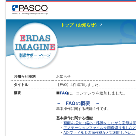
トップ（お知らせ）
お知らせ種別
お知らせ
タイトル
【FAQ】4件追加しました。
概要
■
FAQ
に、コンテンツを追加しました。
－ FAQの概要 －
基本操作に関する機能４件です。
基本操作に関する機能
・
画面を拡大・縮小・移動をしながら図形描
・
アノテーションファイルを画像切り出しな
・
AOIファイルを図面作成などに利用したい。