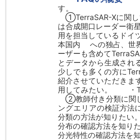
す。
①TerraSAR-Xに関
は合成開口レーダー衛星で
用を担当しているドイツの
本国内 への独占、世
ーザーも含めてTerra
とデータから生成さ
少しでも多くの方にTer
紹介させていただきます。 
用してみたい。 ・Te
②教師付き分類に関
ングエリアの検証方法
分類の方法が知りたい
分布の確認方法を知り
分光特性の確認方法を