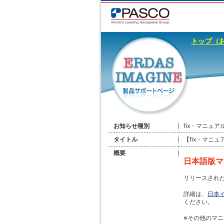
トップ（
お知らせ種別
fix・マニュア
タイトル
【fix・マニ
概要
日本語版マ
リリースされ
詳細は、
日本イ
ください。
※その他のマ