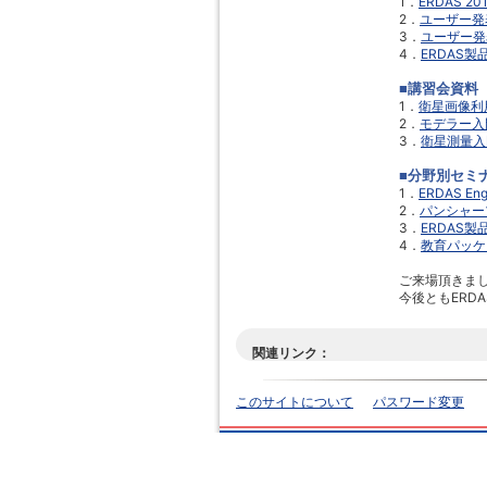
1．
ERDAS 
2．
ユーザー発
3．
ユーザー発
4．
ERDAS
■講習会資料
1．
衛星画像利
2．
モデラー入
3．
衛星測量入
■分野別セミ
1．
ERDAS 
2．
パンシャー
3．
ERDAS製
4．
教育パッケ
ご来場頂きま
今後ともERD
関連リンク：
このサイトについて
パスワード変更