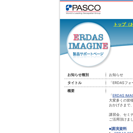
トップ（
お知らせ種別
お知らせ
タイトル
「ERDASフォ
概要
「
ERDAS IMA
大変多くの皆
おかげさまで
講習会、セミ
ご活用頂けま
■講演資料