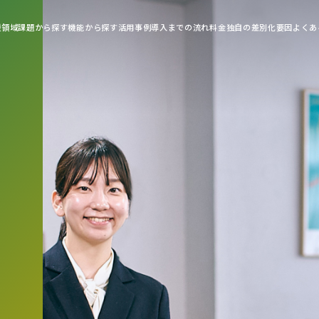
支援領域
課題から探す
機能から探す
活用事例
導入までの流れ
料金
独自の差別化要因
よくあ