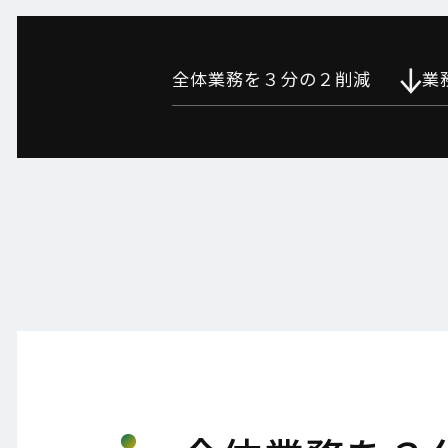
全体業務を
３分の２削減
業