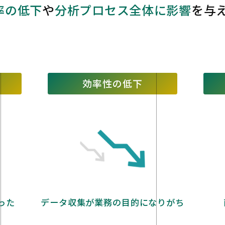
率の低下
や
分析プロセス全体
に影響
を与
効率性の低下
った
データ収集が業務の目的になりがち