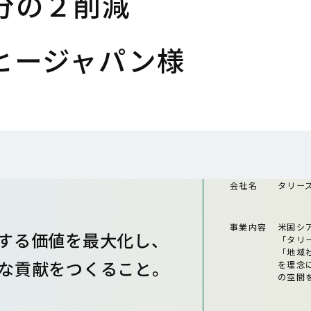
分の２削減
ヒージャパン様
会社名
タリー
事業内容
米国シ
する価値を最大化し、
「タリ
「地域
な貢献をつくること。
を理念
の空間