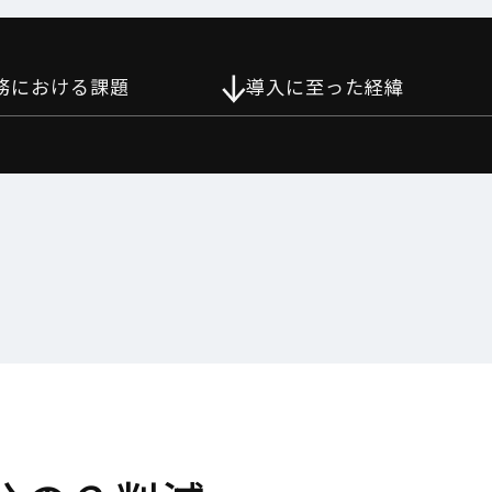
務における
課題
導入に至った
経緯