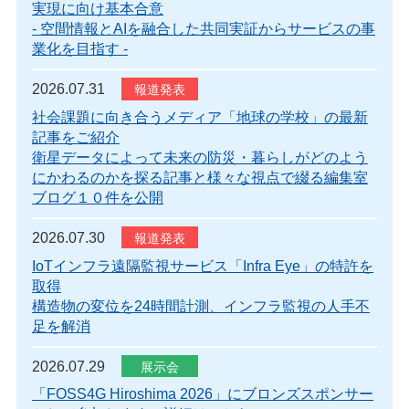
実現に向け基本合意
- 空間情報とAIを融合した共同実証からサービスの事
業化を目指す -
2026.07.31
社会課題に向き合うメディア「地球の学校」の最新
記事をご紹介
衛星データによって未来の防災・暮らしがどのよう
にかわるのかを探る記事と様々な視点で綴る編集室
ブログ１０件を公開
2026.07.30
IoTインフラ遠隔監視サービス「Infra Eye」の特許を
取得
構造物の変位を24時間計測、インフラ監視の人手不
足を解消
2026.07.29
「FOSS4G Hiroshima 2026」にブロンズスポンサー