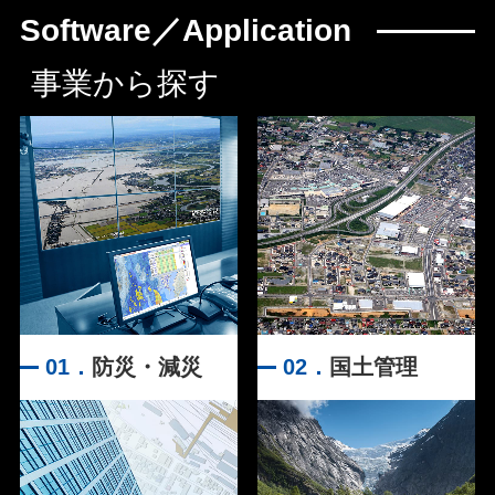
Software／Application
事業から探す
01．
防災・減災
02．
国土管理