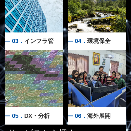
03．
インフラ管
04．
環境保全
理
05．
DX・分析
06．
海外展開