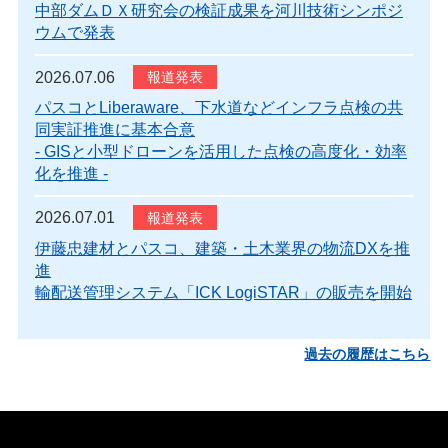
中部ダムＤＸ研究会の検証成果を河川技術シンポジ
ウムで発表
2026.07.06
パスコとLiberaware、下水道などインフラ点検の共
同実証推進に基本合意
- GISと小型ドローンを活用した点検の高度化・効率
化を推進 -
2026.07.01
伊藤忠建材とパスコ、建築・土木業界の物流DXを推
進
輸配送管理システム「ICK LogiSTAR」の販売を開始
過去の履歴はこちら