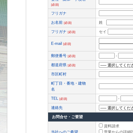
[必須]
フリガナ
お名前
姓
[必須]
フリガナ
セイ
[必須]
E-mail
[必須]
郵便番号
-
[必須]
都道府県
[必須]
市区町村
町丁目・番地・建物
名
TEL
-
[必須]
連絡先
お問合せ・ご要望
資料請求
当社へのご希望
営業からの詳細