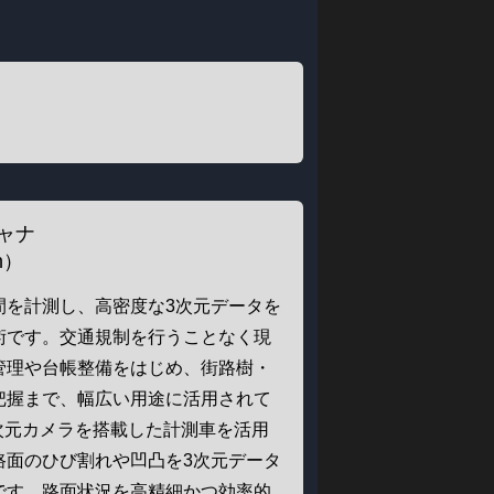
ャナ
n）
間を計測し、高密度な3次元データを
術です。交通規制を行うことなく現
管理や台帳整備をはじめ、街路樹・
把握まで、幅広い用途に活用されて
次元カメラを搭載した計測車を活用
路面のひび割れや凹凸を3次元データ
です。路面状況を高精細かつ効率的