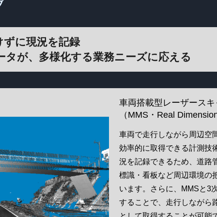
ブ
けずに現況を記録
データが、多様化する業務ニーズに応える
）
車両搭載型レーザースキ
（MMS・Real Dimensio
車両で走行しながら周辺空
効率的に取得できる計測技
況を記録できるため、道路
標識・看板など周辺環境の
います。さらに、MMSと3
することで、走行しながら
として取得することが可能