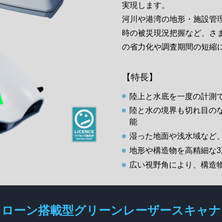
実現します。
河川や港湾の地形・施設管
時の被災現況把握など、さ
の省力化や調査期間の短縮
【特長】
陸上と水底を一度の計測で
陸と水の境界も切れ目の
能
湿った地面や浅水域など
地形や構造物を高精細な
広い視野角により、構造
ドローン搭載型
グリーンレーザースキャ