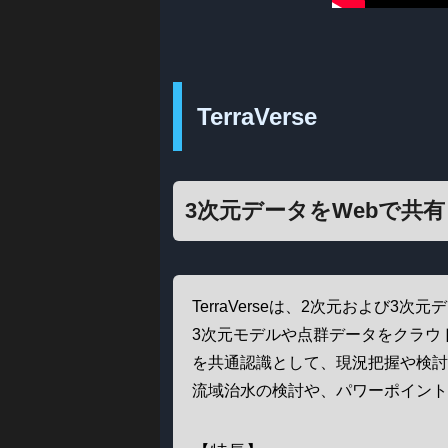
TerraVerse
3次元データをWebで共
TerraVerseは、2次元および
3次元モデルや点群データをクラウ
を共通認識として、現況把握や検
流域治水の検討や、パワーポイン