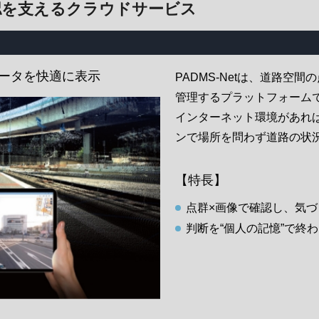
認を支えるクラウドサービス
データを快適に表示
PADMS‑Netは、道路空
管理するプラットフォーム
インターネット環境があれ
ンで場所を問わず道路の状
【特長】
点群×画像で確認し、気
判断を“個人の記憶”で終