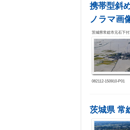
携帯型斜
ノラマ画
茨城県常総市元石下付
082112-150910-P01
茨城県 常