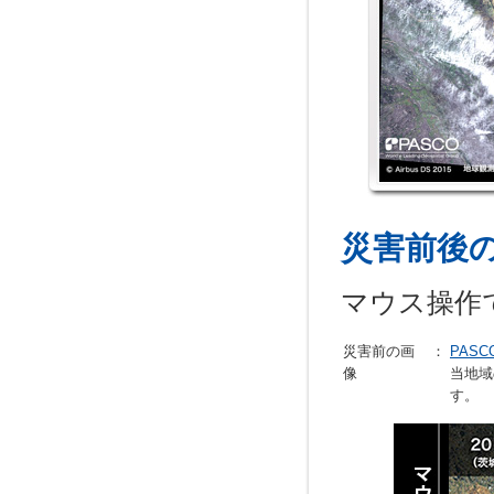
災害前後
マウス操作
災害前の画
：
PASCO
像
当地域
す。