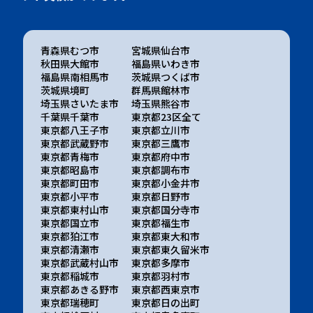
青森県むつ市
宮城県仙台市
秋田県大館市
福島県いわき市
福島県南相馬市
茨城県つくば市
茨城県境町
群馬県館林市
埼玉県さいたま市
埼玉県熊谷市
千葉県千葉市
東京都23区全て
東京都八王子市
東京都立川市
東京都武蔵野市
東京都三鷹市
東京都青梅市
東京都府中市
東京都昭島市
東京都調布市
東京都町田市
東京都小金井市
東京都小平市
東京都日野市
東京都東村山市
東京都国分寺市
東京都国立市
東京都福生市
東京都狛江市
東京都東大和市
東京都清瀬市
東京都東久留米市
東京都武蔵村山市
東京都多摩市
東京都稲城市
東京都羽村市
東京都あきる野市
東京都西東京市
東京都瑞穂町
東京都日の出町