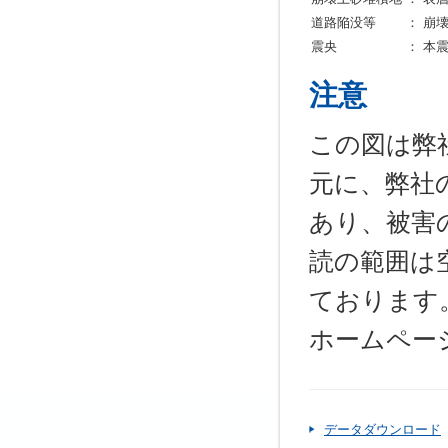
道路陥没等
：
崩
震央
：
本
注意
この図は弊社
元に、弊社
あり、被害
読の範囲は
ております
ホームペー
データダウンロード