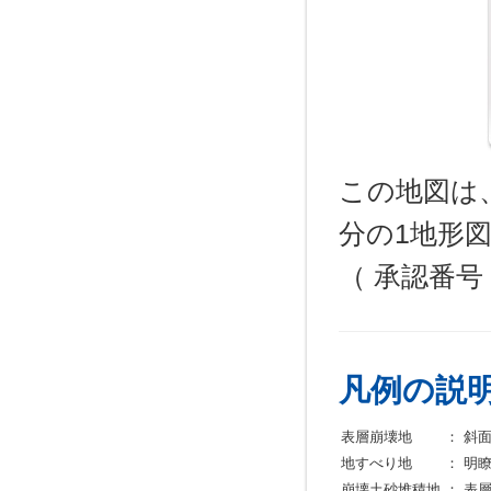
この地図は
分の1地形
（ 承認番
凡例の説
表層崩壊地
：
斜
地すべり地
：
明
崩壊土砂堆積地
：
表