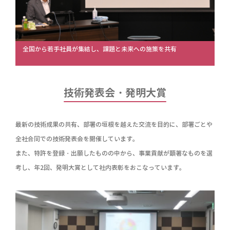
全国から若手社員が集結し、課題と未来への施策を共有
技術発表会・発明大賞
最新の技術成果の共有、部署の垣根を越えた交流を目的に、部署ごとや
全社合同での技術発表会を開催しています。
また、特許を登録・出願したものの中から、事業貢献が顕著なものを選
考し、年2回、発明大賞として社内表彰をおこなっています。