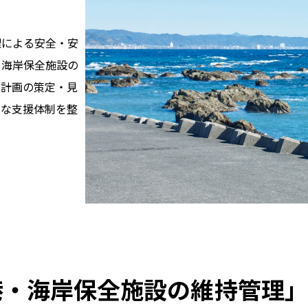
理による安全・安
・海岸保全施設の
、計画の策定・見
的な支援体制を整
港・海岸保全施設の維持管理」