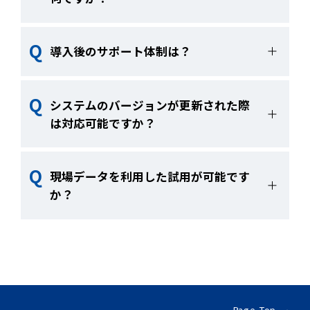
見積には、上記に加え、地質縦断図、地質
平面図、標準断面図、ボーリングデータ、
地質縦断図、地質平面図、標準断面図、ボ
導入後のサポート体制は？
トンネル線形データを提示いただきます。
ーリングデータ、トンネル線形データで
す。
弊社の技術部門にてサポートをいたしま
システムのバージョンが更新された際
す。操作方法や不明な点などの質問にも応
は対応可能ですか？
じますので、ご安心ください。
対応可能です。契約期間中にバージョンア
現場データを利用した試用が可能です
ップを行った際にはご連絡致します。
か？
ご要望を伺い、サンプルデータの作成範囲
や条件などを調整させていただきますの
で、お気軽にご相談ください。なお、試用
にあたっては地質縦断図、地質平面図、標
Page Top