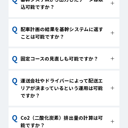
分類を付与し、プログラム配車で設定でき
込可能ですか？
ます。
可能です。伝票取込条件設定で簡単に取り
配車計画の結果を基幹システムに返す
込みできます。
ことは可能ですか？
対応が可能となっており、結果を返す必要
固定コースの見直しも可能ですか？
項目は基幹システムに合わせることができ
ます。
可能です。
運送会社やドライバーによって配送エ
リアが決まっているという運用は可能
ですか？
可能です。計画エリアの割り振り、プログ
Co2（二酸化炭素）排出量の計算は可
ラム配車で配車車両設定、伝票取込条件設
能ですか？