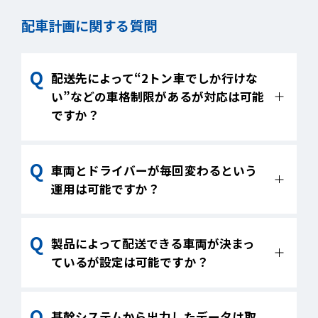
現状はできません。恐れ入りますが、全パ
配車計画に関する質問
ターン計算して比較いただくことになりま
す。
配送先によって“2トン車でしか行けな
い”などの車格制限があるが対応は可能
ですか？
可能です。拠点顧客マスタにて車格制限を
車両とドライバーが毎回変わるという
設定できます。
運用は可能ですか？
可能です。配車後に車両ごとのドライバー
製品によって配送できる車両が決まっ
を設定できます。
ているが設定は可能ですか？
可能です。伝票取込条件設定で伝票に車両
基幹システムから出力したデータは取