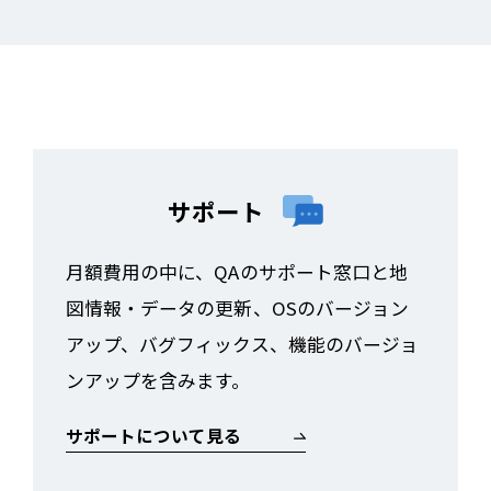
ブラウザ上で動作するため、専用アプリの
インストールは不要です。そのため、ドラ
イバーの個人所有スマートフォンでも、初
期設定や端末管理の手間、容量負担を最小
限に抑えてご利用いただけます。
なお、通信費の負担や端末故障時の取り扱
サポート
いについては、各社の運用ルールに応じた
整理が必要となるため、より安定した運用
月額費用の中に、QAのサポート窓口と地
を重視される場合は、会社支給（企業契
図情報・データの更新、OSのバージョン
約）のスマートフォンでのご利用もご検討
アップ、バグフィックス、機能のバージョ
ください。
ンアップを含みます。
サポートについて見る