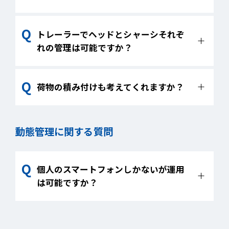
定にて伝票の内容を元に車両の指定が行え
ます。
計算に必要な走行予定距離を出力すること
トレーラーでヘッドとシャーシそれぞ
は可能ですが、別途エクセル等で集計頂く
れの管理は可能ですか？
必要があります。
現状はできません。車両1台単位の配車とな
荷物の積み付けも考えてくれますか？
り分離された車両の管理はできません。
現状はできません。
動態管理に関する質問
個人のスマートフォンしかないが運用
は可能ですか？
可能です。本製品はスマートフォン端末の